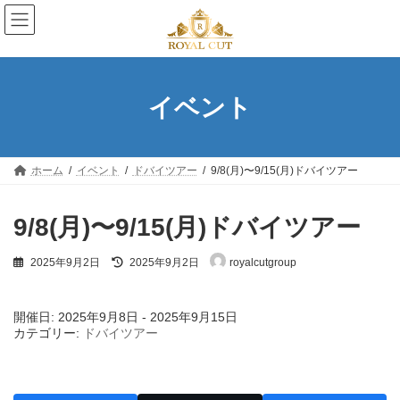
コ
ナ
ン
ビ
テ
ゲ
ン
ー
ツ
シ
へ
ョ
イベント
ス
ン
キ
に
ッ
移
プ
動
ホーム
イベント
ドバイツアー
9/8(月)〜9/15(月)ドバイツアー
9/8(月)〜9/15(月)ドバイツアー
最
2025年9月2日
2025年9月2日
royalcutgroup
終
更
新
開催日: 2025年9月8日 - 2025年9月15日
日
カテゴリー:
ドバイツアー
時
: