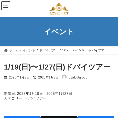
コ
ナ
ン
ビ
テ
ゲ
ン
ー
ツ
シ
へ
ョ
イベント
ス
ン
キ
に
ッ
移
プ
動
ホーム
イベント
ドバイツアー
1/19(日)〜1/27(日)ドバイツアー
1/19(日)〜1/27(日)ドバイツアー
最
2025年1月8日
2025年1月8日
royalcutgroup
終
更
新
開催日: 2025年1月19日 - 2025年1月27日
日
カテゴリー:
ドバイツアー
時
: