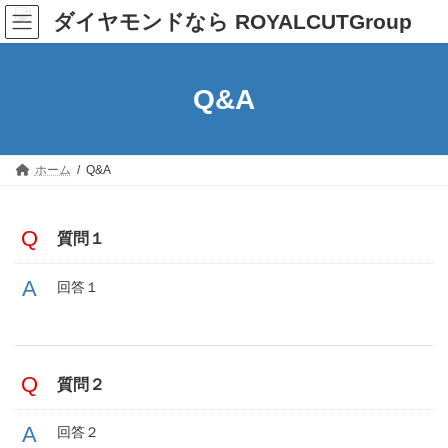
コ
ナ
ン
ビ
テ
ゲ
ン
ー
ツ
シ
Q&A
へ
ョ
ス
ン
キ
に
ッ
移
プ
動
ホーム
Q&A
質問１
回答１
質問２
回答２