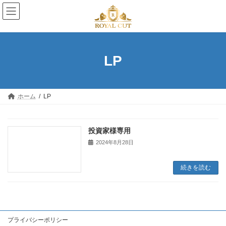
コ
ナ
ン
ビ
テ
ゲ
ン
ー
ツ
シ
へ
ョ
LP
ス
ン
キ
に
ッ
移
プ
動
ホーム
LP
投資家様専用
2024年8月28日
続きを読む
プライバシーポリシー